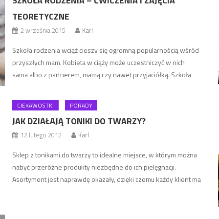
SZKOŁA RODZENIA – ĆWICZENIA I ZAJĘCIA
TEORETYCZNE
2 września 2015
Karl
Szkoła rodzenia wciąż cieszy się ogromną popularnością wśród
przyszłych mam. Kobieta w ciąży może uczestniczyć w nich
sama albo z partnerem, mamą czy nawet przyjaciółką. Szkoła
rodzenia jest miejscem przeznaczonym zarówno dla kobiet,
które mają urodzić swoje pierwsze dziecko, jak i dla kobiet
CIEKAWOSTKI
PORADY
posiadających już dzieci.
JAK DZIAŁAJĄ TONIKI DO TWARZY?
12 lutego 2012
Karl
Sklep z tonikami do twarzy to idealne miejsce, w którym można
nabyć przeróżne produkty niezbędne do ich pielęgnacji.
Asortyment jest naprawdę okazały, dzięki czemu każdy klient ma
szansę wybrać to, na co tylko ma ochotę. Wcale nie trzeba
wydawać kolosalnych sum na kosmetyczki, lekarzy i tym
podobnych. Tak naprawdę w wielu przypadkach używają oni