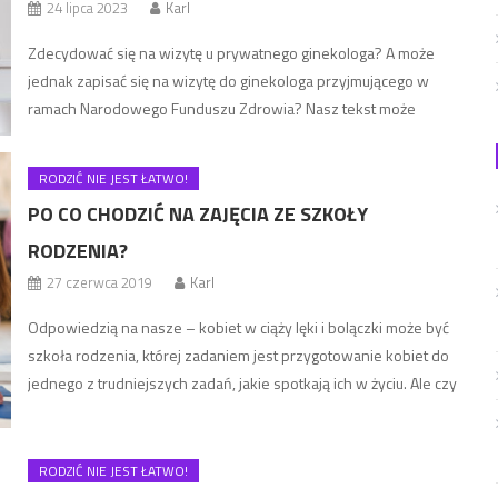
24 lipca 2023
Karl
Zdecydować się na wizytę u prywatnego ginekologa? A może
jednak zapisać się na wizytę do ginekologa przyjmującego w
ramach Narodowego Funduszu Zdrowia? Nasz tekst może
ułatwić Ci podjęcie decyzji, więc koniecznie zapoznaj się z jego
treścią! Wizyta u ginekologa na NFZ W teorii każda osoba, która
RODZIĆ NIE JEST ŁATWO!
odprowadza składki i ma ubezpieczenie zdrowotne, może
PO CO CHODZIĆ NA ZAJĘCIA ZE SZKOŁY
korzystać z […]
RODZENIA?
27 czerwca 2019
Karl
Odpowiedzią na nasze – kobiet w ciąży lęki i bolączki może być
szkoła rodzenia, której zadaniem jest przygotowanie kobiet do
jednego z trudniejszych zadań, jakie spotkają ich w życiu. Ale czy
na pewno warto chodzić na zajęcia w szkole rodzenia? Czy to
nie strata czasu? Szkoła rodzenia – co tam się robi? Na zajęciach
w […]
RODZIĆ NIE JEST ŁATWO!