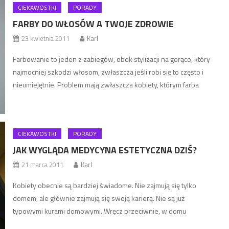
CIEKAWOSTKI
PORADY
identycznych […]
FARBY DO WŁOSÓW A TWOJE ZDROWIE
23 kwietnia 2011
Karl
Farbowanie to jeden z zabiegów, obok stylizacji na gorąco, który
najmocniej szkodzi włosom, zwłaszcza jeśli robi się to często i
nieumiejętnie. Problem mają zwłaszcza kobiety, którym farba
mocno spiera się z włosów, wówczas bowiem nie wystarczy
regularne farbowanie samych odrostów, ale trzeba nakładać
farbę na całość, czyli też na te włosy, które były już osłabione
CIEKAWOSTKI
PORADY
[…]
JAK WYGLĄDA MEDYCYNA ESTETYCZNA DZIŚ?
21 marca 2011
Karl
Kobiety obecnie są bardziej świadome. Nie zajmują się tylko
domem, ale głównie zajmują się swoją karierą. Nie są już
typowymi kurami domowymi. Wręcz przeciwnie, w domu
przebywają bardzo mało. Zdecydowanie wolą spotkania