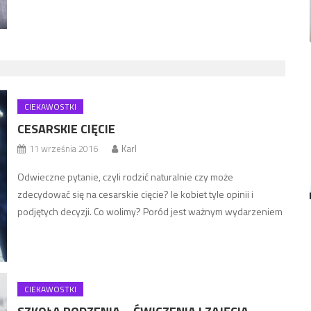
lepiej przygotować się na to, co się wydarzy, dowiedzieć się, jak
zachowywać się w czasie porodu, jak radzić sobie ze skurczem i
oddechem oraz jak wierzyć we własne siły. […]
CIEKAWOSTKI
CESARSKIE CIĘCIE
11 września 2016
Karl
Odwieczne pytanie, czyli rodzić naturalnie czy może
zdecydować się na cesarskie cięcie? le kobiet tyle opinii i
podjętych decyzji. Co wolimy? Poród jest ważnym wydarzeniem
w życiu każdej kobiety. Wiele kobiet pragnie dziecka jednak
obawia się porodu, który często przedstawiany jest jako bardzo
bolesny. Według różnych danych w naszym kraju bardzo spora
grupa kobiet decyduje […]
CIEKAWOSTKI