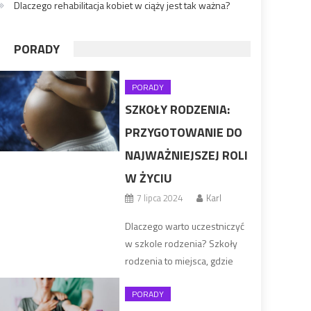
Dlaczego rehabilitacja kobiet w ciąży jest tak ważna?
PORADY
PORADY
SZKOŁY RODZENIA:
PRZYGOTOWANIE DO
NAJWAŻNIEJSZEJ ROLI
W ŻYCIU
7 lipca 2024
Karl
Dlaczego warto uczestniczyć
w szkole rodzenia? Szkoły
rodzenia to miejsca, gdzie
przyszli rodzice mogą zdobyć
PORADY
niezbędną wiedzę i