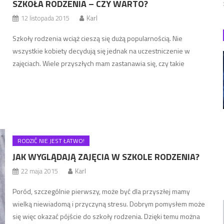
SZKOŁA RODZENIA – CZY WARTO?
12 listopada 2015
Karl
Szkoły rodzenia wciąż cieszą się dużą popularnością. Nie
wszystkie kobiety decydują się jednak na uczestniczenie w
zajęciach. Wiele przyszłych mam zastanawia się, czy takie
zajęcia rzeczywiście są efektywne i czy warto poświęcić na nie
czas. Oczywiście wszystko zależy od indywidualnych
preferencji. Niewątpliwie jednak szkoła rodzenia pozwala
uzyskać informacje dotyczące szeroko pojętej opieki nad
noworodkiem. Przyszłe […]
RODZIĆ NIE JEST ŁATWO!
JAK WYGLĄDAJĄ ZAJĘCIA W SZKOLE RODZENIA?
22 maja 2015
Karl
Poród, szczególnie pierwszy, może być dla przyszłej mamy
wielką niewiadomą i przyczyną stresu. Dobrym pomysłem może
się więc okazać pójście do szkoły rodzenia. Dzięki temu można