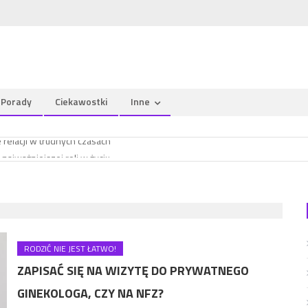
Porady
Ciekawostki
Inne
y jest tak ważna?
 relacji w trudnych czasach
najważniejszej roli w życiu
o ginekologa, czy na NFZ?
y jest tak ważna?
 relacji w trudnych czasach
RODZIĆ NIE JEST ŁATWO!
ZAPISAĆ SIĘ NA WIZYTĘ DO PRYWATNEGO
GINEKOLOGA, CZY NA NFZ?