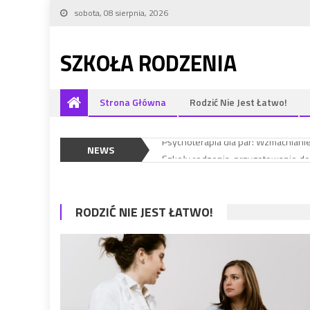
Skip to content
sobota, 08 sierpnia, 2026
SZKOŁA RODZENIA
Strona Główna
Rodzić Nie Jest Łatwo!
Dlaczego rehabilitacja kobiet w ciąż
Psychoterapia dla par: Wzmacnianie
NEWS
Szkoły rodzenia: przygotowanie do 
Rehabilitacja barku
Zapisać się na wizytę do prywatneg
Dlaczego rehabilitacja kobiet w ciąż
RODZIĆ NIE JEST ŁATWO!
Psychoterapia dla par: Wzmacnianie