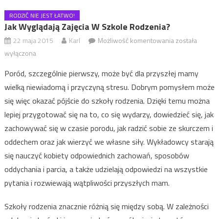
RODZIĆ NIE JEST ŁATWO!
Jak Wyglądają Zajęcia W Szkole Rodzenia?
22 maja 2015
Karl
Możliwość komentowania
Jak wyglądają
została
zajęcia w
wyłączona
szkole
Poród, szczególnie pierwszy, może być dla przyszłej mamy
rodzenia?
wielką niewiadomą i przyczyną stresu. Dobrym pomysłem może
się więc okazać pójście do szkoły rodzenia. Dzięki temu można
lepiej przygotować się na to, co się wydarzy, dowiedzieć się, jak
zachowywać się w czasie porodu, jak radzić sobie ze skurczem i
oddechem oraz jak wierzyć we własne siły. Wykładowcy starają
się nauczyć kobiety odpowiednich zachowań, sposobów
oddychania i parcia, a także udzielają odpowiedzi na wszystkie
pytania i rozwiewają wątpliwości przyszłych mam.
Szkoły rodzenia znacznie różnią się między sobą. W zależności