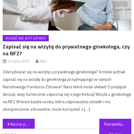
RODZIĆ NIE JEST ŁATWO!
Zapisać się na wizytę do prywatnego ginekologa, czy
na NFZ?
24 lipca 2023
Karl
Zdecydować się na wizytę u prywatnego ginekologa? A może jednak
zapisać się na wizytę do ginekologa przyjmującego w ramach
Narodowego Funduszu Zdrowia? Nasz tekst może ułatwić Ci podjęcie
decyzji, więc koniecznie zapoznaj się z jego treścią! Wizyta u ginekologa
na NFZ W teorii każda osoba, która odprowadza składki i ma
ubezpieczenie zdrowotne, może korzystać z […]
Nawigacja wpisu
Nocne problemy z oddychaniem – dlaczego nie można ich ignorować?
Rehabilitacja dzieci – klucz do zdrowego rozwoju i pełni możliwości
Szukaj: