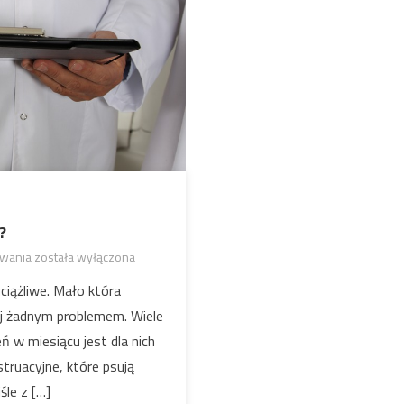
?
owania
została wyłączona
Jak radzić sobie z bólami
menstruacyjnymi?
uciążliwe. Mało która
iej żadnym problemem. Wiele
eń w miesiącu jest dla nich
truacyjne, które psują
śle z […]