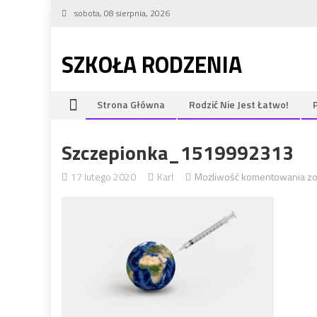
Skip to content
sobota, 08 sierpnia, 2026
SZKOŁA RODZENIA
Strona Główna
Rodzić Nie Jest Łatwo!
Szczepionka_1519992313
17 lutego 2020
Karl
Możliwość komentowania
s
zo