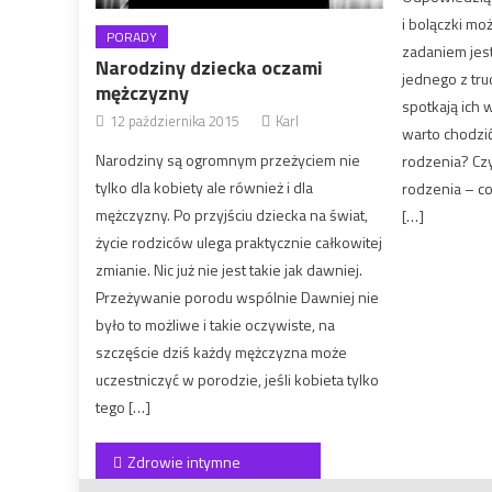
i bolączki mo
PORADY
zadaniem jes
Narodziny dziecka oczami
jednego z tru
mężczyzny
spotkają ich 
12 października 2015
Karl
warto chodzić
Narodziny są ogromnym przeżyciem nie
rodzenia? Czy
tylko dla kobiety ale również i dla
rodzenia – co
mężczyzny. Po przyjściu dziecka na świat,
[…]
życie rodziców ulega praktycznie całkowitej
zmianie. Nic już nie jest takie jak dawniej.
Przeżywanie porodu wspólnie Dawniej nie
było to możliwe i takie oczywiste, na
szczęście dziś każdy mężczyzna może
uczestniczyć w porodzie, jeśli kobieta tylko
tego […]
Nawigacja wpisu
Zdrowie intymne