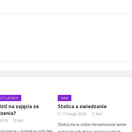
JEST ŁATWO!
INNE
zić na zajęcia ze
Stolica a zwiedzanie
dzenia?
17 lutego 2020
Karl
 2019
Karl
Stolica ma w sobie niesamowicie wiele
a nasze – kobiet w ciąży lęki
pięknych zabytków i miejsc wartych