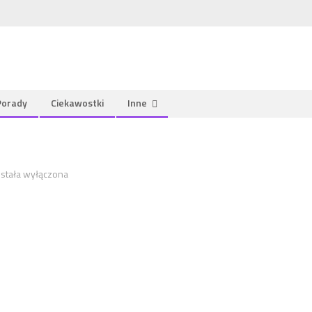
Porady
Ciekawostki
Inne
zczepionka_1519992313
stała wyłączona