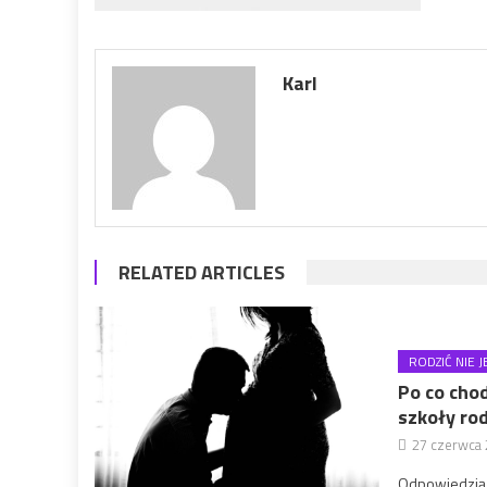
Karl
RELATED ARTICLES
RODZIĆ NIE 
Po co chod
szkoły ro
27 czerwca
Odpowiedzią n