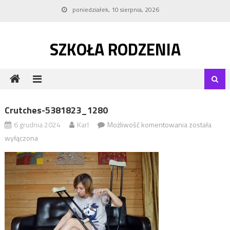
Skip to content
poniedziałek, 10 sierpnia, 2026
SZKOŁA RODZENIA
Crutches-5381823_1280
6 grudnia 2024
Karl
Możliwość komentowania
crutches-
została
5381823_1
wyłączona