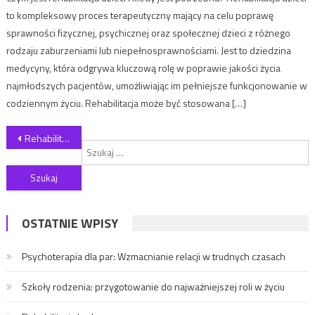
to kompleksowy proces terapeutyczny mający na celu poprawę
sprawności fizycznej, psychicznej oraz społecznej dzieci z różnego
rodzaju zaburzeniami lub niepełnosprawnościami. Jest to dziedzina
medycyny, która odgrywa kluczową rolę w poprawie jakości życia
najmłodszych pacjentów, umożliwiając im pełniejsze funkcjonowanie w
codziennym życiu. Rehabilitacja może być stosowana […]
Nawigacja wpisu
Rehabilitacja dzieci – klucz do zdrowego rozwoju i pełni możliwości
S
OSTATNIE WPISY
Psychoterapia dla par: Wzmacnianie relacji w trudnych czasach
Szkoły rodzenia: przygotowanie do najważniejszej roli w życiu