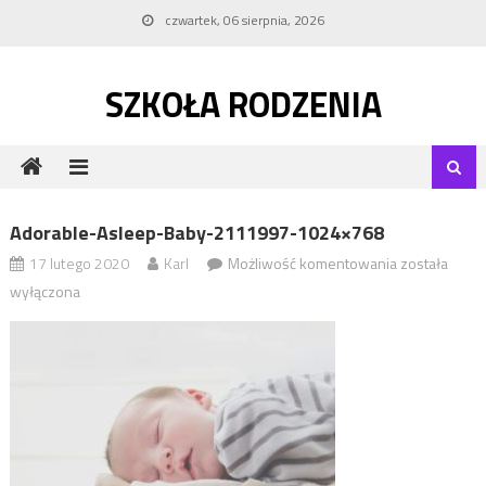
Skip to content
czwartek, 06 sierpnia, 2026
SZKOŁA RODZENIA
Adorable-Asleep-Baby-2111997-1024×768
17 lutego 2020
Karl
Możliwość komentowania
adorable-
została
asleep-
wyłączona
baby-
2111997-
1024×768