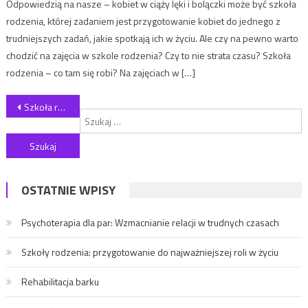
Odpowiedzią na nasze – kobiet w ciąży lęki i bolączki może być szkoła
rodzenia, której zadaniem jest przygotowanie kobiet do jednego z
trudniejszych zadań, jakie spotkają ich w życiu. Ale czy na pewno warto
chodzić na zajęcia w szkole rodzenia? Czy to nie strata czasu? Szkoła
rodzenia – co tam się robi? Na zajęciach w […]
Nawigacja wpisu
Szkoła rodzenia – ćwiczenia i zajęcia teoretyczne
S
OSTATNIE WPISY
Psychoterapia dla par: Wzmacnianie relacji w trudnych czasach
Szkoły rodzenia: przygotowanie do najważniejszej roli w życiu
Rehabilitacja barku