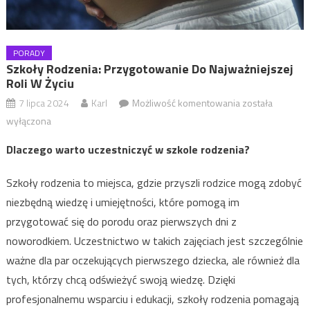
PORADY
Szkoły Rodzenia: Przygotowanie Do Najważniejszej
Roli W Życiu
7 lipca 2024
Karl
Możliwość komentowania
Szkoły
została
rodzenia:
wyłączona
przygotowanie
Dlaczego warto uczestniczyć w szkole rodzenia?
do
najważniejszej
Szkoły rodzenia to miejsca, gdzie przyszli rodzice mogą zdobyć
roli w życiu
niezbędną wiedzę i umiejętności, które pomogą im
przygotować się do porodu oraz pierwszych dni z
noworodkiem. Uczestnictwo w takich zajęciach jest szczególnie
ważne dla par oczekujących pierwszego dziecka, ale również dla
tych, którzy chcą odświeżyć swoją wiedzę. Dzięki
profesjonalnemu wsparciu i edukacji, szkoły rodzenia pomagają