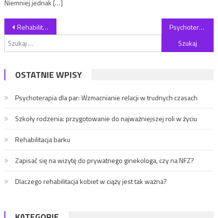
Niemniej jednak […]
Nawigacja wpisu
Rehabilitacja barku
Psychoterapia dla par: Wzmacnianie relacji w trudnych czasach
Szukaj:
OSTATNIE WPISY
Psychoterapia dla par: Wzmacnianie relacji w trudnych czasach
Szkoły rodzenia: przygotowanie do najważniejszej roli w życiu
Rehabilitacja barku
Zapisać się na wizytę do prywatnego ginekologa, czy na NFZ?
Dlaczego rehabilitacja kobiet w ciąży jest tak ważna?
KATEGORIE