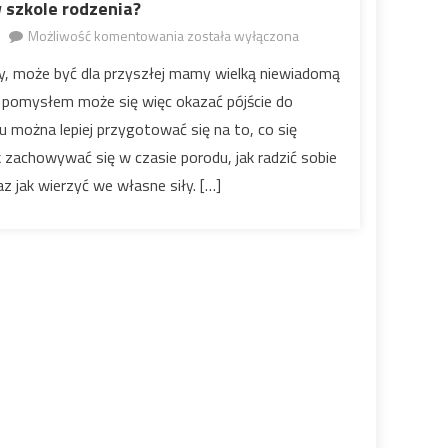
w szkole rodzenia?
Możliwość komentowania
została wyłączona
Jak wyglądają zajęcia w
szkole rodzenia?
y, może być dla przyszłej mamy wielką niewiadomą
 pomysłem może się więc okazać pójście do
u można lepiej przygotować się na to, co się
k zachowywać się w czasie porodu, jak radzić sobie
 jak wierzyć we własne siły. […]