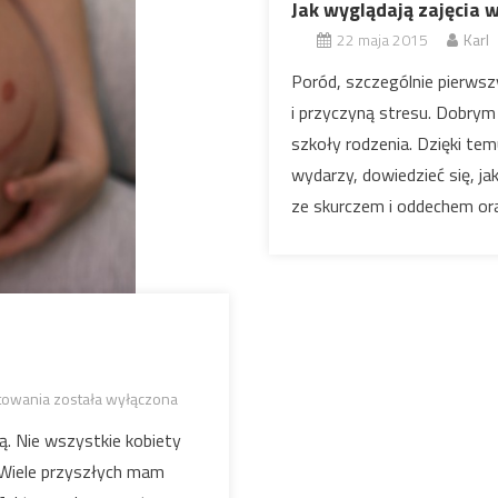
Jak wyglądają zajęcia 
22 maja 2015
Karl
Poród, szczególnie pierwsz
i przyczyną stresu. Dobrym
szkoły rodzenia. Dzięki tem
wydarzy, dowiedzieć się, ja
ze skurczem i oddechem oraz
towania
została wyłączona
Szkoła rodzenia – czy
warto?
ą. Nie wszystkie kobiety
. Wiele przyszłych mam