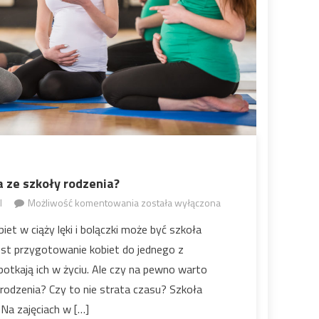
a ze szkoły rodzenia?
l
Możliwość komentowania
została wyłączona
Po co chodzić na zajęcia ze
szkoły rodzenia?
et w ciąży lęki i bolączki może być szkoła
jest przygotowanie kobiet do jednego z
spotkają ich w życiu. Ale czy na pewno warto
 rodzenia? Czy to nie strata czasu? Szkoła
 Na zajęciach w […]