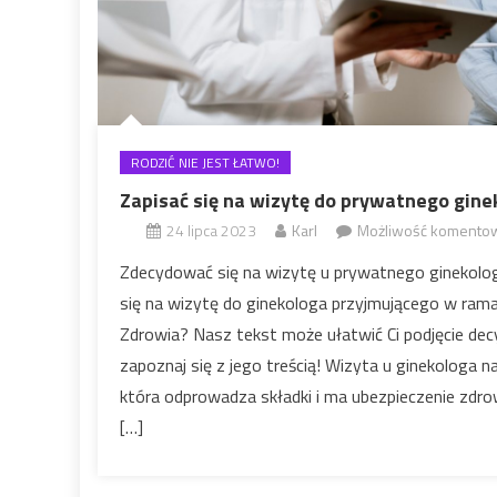
RODZIĆ NIE JEST ŁATWO!
Zapisać się na wizytę do prywatnego gine
24 lipca 2023
Karl
Możliwość komento
Zdecydować się na wizytę u prywatnego ginekolo
się na wizytę do ginekologa przyjmującego w r
Zdrowia? Nasz tekst może ułatwić Ci podjęcie decy
zapoznaj się z jego treścią! Wizyta u ginekologa 
która odprowadza składki i ma ubezpieczenie zdr
[…]