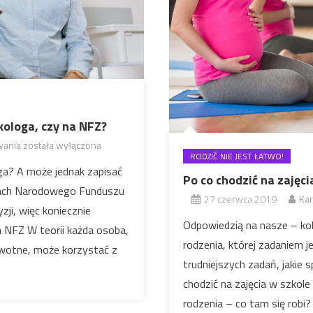
kologa, czy na NFZ?
wania
została wyłączona
Zapisać się na wizytę do
RODZIĆ NIE JEST ŁATWO!
prywatnego ginekologa, czy
ga? A może jednak zapisać
Po co chodzić na zajęci
na NFZ?
amach Narodowego Funduszu
27 czerwca 2019
Kar
zji, więc koniecznie
Odpowiedzią na nasze – kobi
na NFZ W teorii każda osoba,
rodzenia, której zadaniem 
owotne, może korzystać z
trudniejszych zadań, jakie 
chodzić na zajęcia w szkole
rodzenia – co tam się robi?