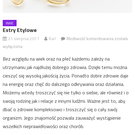
INNE
Estry Etylowe
21 sierpnia 2017
Karl
Możliwość komentowania
Estry
została
Etylowe
wyłączona
Bez względu na wiek oraz na płeć każdemu zależy na
utrzymaniu jak najdłużej dobrego zdrowia. Dzięki temu można
cieszyć się wysoką jakością życia. Ponadto dobre zdrowie daje
na energię oraz chęć do dalszego odkrywania oraz działania.
Możemy wtedy troszczyć się nie tylko o siebie, ale również i o
swoją rodzinę jak i relacje z innymi ludźmi. Ważne jest to, aby
dbać o zdrowie kompleksowo i troszczyć się o cały swój
organizm. Jego znajomość pozwala zauważyć wystąpienie
wszelkich nieprawidłowości oraz chorób.