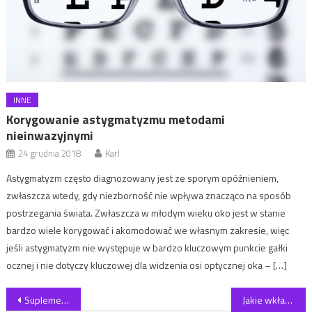
INNE
Korygowanie astygmatyzmu metodami
nieinwazyjnymi
24 grudnia 2018
Karl
Astygmatyzm często diagnozowany jest ze sporym opóźnieniem,
zwłaszcza wtedy, gdy niezborność nie wpływa znacząco na sposób
postrzegania świata. Zwłaszcza w młodym wieku oko jest w stanie
bardzo wiele korygować i akomodować we własnym zakresie, więc
jeśli astygmatyzm nie występuje w bardzo kluczowym punkcie gałki
ocznej i nie dotyczy kluczowej dla widzenia osi optycznej oka – […]
Nawigacja wpisu
Suplementy diety
Jakie wkładki stosuje się przy płaskostopiu poprzecznym?
Szukaj: